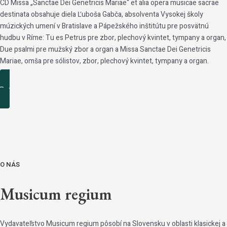
CD Missa „Sanctae Dei Genetricis Mariae“ et alia opera musicae sacrae
destinata obsahuje diela Ľuboša Gabča, absolventa Vysokej školy
múzických umení v Bratislave a Pápežského inštitútu pre posvätnú
hudbu v Ríme: Tu es Petrus pre zbor, plechový kvintet, tympany a organ,
Due psalmi pre mužský zbor a organ a Missa Sanctae Dei Genetricis
Mariae, omša pre sólistov, zbor, plechový kvintet, tympany a organ.
Podrobnosti
O NÁS​
Musicum regium
Vydavateľstvo Musicum regium pôsobí na Slovensku v oblasti klasickej a