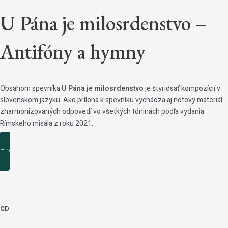
U Pána je milosrdenstvo –
Antifóny a hymny
Obsahom spevníka
U Pána je milosrdenstvo
je štyridsať kompozícií v
slovenskom jazyku. Ako príloha k spevníku vychádza aj notový materiál
zharmonizovaných odpovedí vo všetkých tóninách podľa vydania
Rímskeho misála z roku 2021.
CHCEM SPEVNÍK
CD