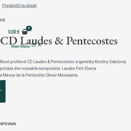
Preskočiť na obsah
CD
0,00
€
CD Laudes & Pentecostes
Main Menu
Nové profilové CD Laudes & Pentecostes organistky Kristíny Gabčovej
prináša dve rozsiahle kompozície: Laudes Petr Ebena
a Messe de la Pentecôte Olivier Messiaena.
Podrobnosti
SPEVNÍK