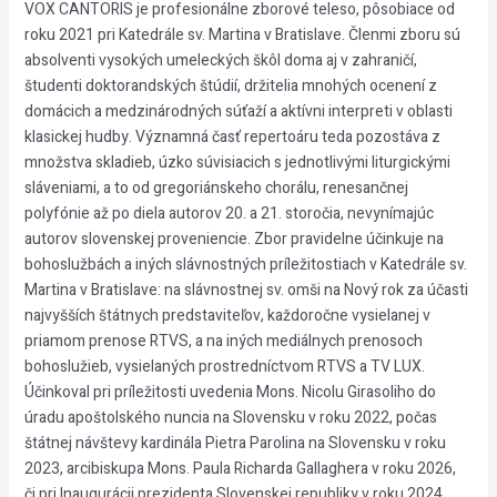
VOX CANTORIS je profesionálne zborové teleso, pôsobiace od
roku 2021 pri Katedrále sv. Martina v Bratislave. Členmi zboru sú
absolventi vysokých umeleckých škôl doma aj v zahraničí,
študenti doktorandských štúdií, držitelia mnohých ocenení z
domácich a medzinárodných súťaží a aktívni interpreti v oblasti
klasickej hudby. Významná časť repertoáru teda pozostáva z
množstva skladieb, úzko súvisiacich s jednotlivými liturgickými
sláveniami, a to od gregoriánskeho chorálu, renesančnej
polyfónie až po diela autorov 20. a 21. storočia, nevynímajúc
autorov slovenskej proveniencie. Zbor pravidelne účinkuje na
bohoslužbách a iných slávnostných príležitostiach v Katedrále sv.
Martina v Bratislave: na slávnostnej sv. omši na Nový rok za účasti
najvyšších štátnych predstaviteľov, každoročne vysielanej v
priamom prenose RTVS, a na iných mediálnych prenosoch
bohoslužieb, vysielaných prostredníctvom RTVS a TV LUX.
Účinkoval pri príležitosti uvedenia Mons. Nicolu Girasoliho do
úradu apoštolského nuncia na Slovensku v roku 2022, počas
štátnej návštevy kardinála Pietra Parolina na Slovensku v roku
2023, arcibiskupa Mons. Paula Richarda Gallaghera v roku 2026,
či pri Inaugurácii prezidenta Slovenskej republiky v roku 2024.