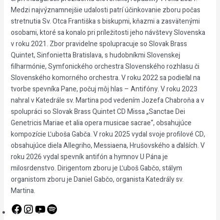
Medzi najvýznamnejšie udalosti patrí účinkovanie zboru počas
stretnutia Sv. Otca Františka s biskupmi, kňazmi a zasvätenými
osobami, ktoré sa konalo pri príležitosti jeho návštevy Slovenska
v roku 2021. Zbor pravidelne spolupracuje so Slovak Brass
Quintet, Sinfonietta Bratislava, s hudobníkmi Slovenskej
filharmónie, Symfonického orchestra Slovenského rozhlasu či
Slovenského komorného orchestra. V roku 2022 sa podieľal na
tvorbe spevníka Pane, počuj môj hlas – Antifóny. V roku 2023
nahral v Katedrále sv. Martina pod vedením Jozefa Chabroňa a v
spolupráci so Slovak Brass Quintet CD Missa „Sanctae Dei
Genetricis Mariae et alia opera musicae sacrae“, obsahujúce
kompozície Ľuboša Gabča. V roku 2025 vydal svoje profilové CD,
obsahujúce diela Allegriho, Messiaena, Hrušovského a ďalších. V
roku 2026 vydal spevník antifón a hymnov U Pána je
milosrdenstvo. Dirigentom zboru je Ľuboš Gabčo, stálym
organistom zboru je Daniel Gabčo, organista Katedrály sv.
Martina.