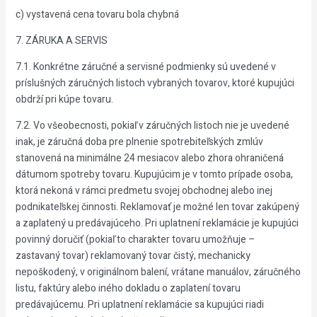
c) vystavená cena tovaru bola chybná
7. ZÁRUKA A SERVIS
7.1. Konkrétne záručné a servisné podmienky sú uvedené v
príslušných záručných listoch vybraných tovarov, ktoré kupujúci
obdrží pri kúpe tovaru.
7.2. Vo všeobecnosti, pokiaľ v záručných listoch nie je uvedené
inak, je záručná doba pre plnenie spotrebiteľských zmlúv
stanovená na minimálne 24 mesiacov alebo zhora ohraničená
dátumom spotreby tovaru. Kupujúcim je v tomto prípade osoba,
ktorá nekoná v rámci predmetu svojej obchodnej alebo inej
podnikateľskej činnosti. Reklamovať je možné len tovar zakúpený
a zaplatený u predávajúceho. Pri uplatnení reklamácie je kupujúci
povinný doručiť (pokiaľ to charakter tovaru umožňuje –
zastavaný tovar) reklamovaný tovar čistý, mechanicky
nepoškodený, v originálnom balení, vrátane manuálov, záručného
listu, faktúry alebo iného dokladu o zaplatení tovaru
predávajúcemu. Pri uplatnení reklamácie sa kupujúci riadi