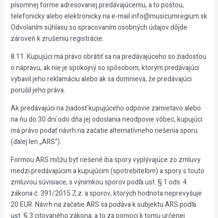
písomnej forme adresovanej predávajúcemu, a to poštou,
telefonicky alebo elektronicky na e-mail info@musicumregium.sk
Odvolaním súhlasu so spracovaním osobných údajov dôjde
zároveň k zrušeniu registrácie.
8.11. Kupujúci má právo obrátiť sa na predávajúceho so žiadosťou
o nápravu, ak nie je spokojný so spôsobom, ktorým predávajúci
vybavil jeho reklamáciu alebo ak sa domnieva, že predávajúci
porušil jeho práva.
Ak predávajúci na žiadosť kupujúceho odpovie zamietavo alebo
na ňu do 30 dní odo dňa jej odoslania neodpovie vôbec, kupujúci
má právo podať návrh na začatie alternatívneho riešenia sporu
(ďalej len „ARS“).
Formou ARS môžu byť riešené iba spory vyplývajúce zo zmluvy
medzi predávajúcim a kupujúcim (spotrebiteľom) a spory s touto
zmluvou súvisiace, s výnimkou sporov podľa ust. § 1 ods. 4
zákona č. 391/2015 Z.z. a sporov, ktorých hodnota neprevyšuje
20 EUR. Návrh na začatie ARS sa podáva k subjektu ARS podľa
ust. § 3 citovaného zákona, a to za pomoci k tomu určenej