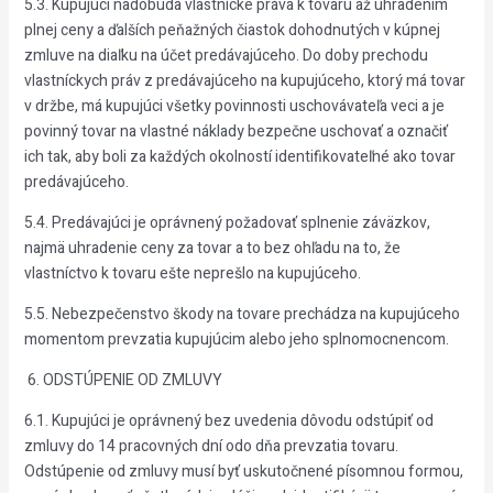
5.3. Kupujúci nadobúda vlastnícke práva k tovaru až uhradením
plnej ceny a ďalších peňažných čiastok dohodnutých v kúpnej
zmluve na diaľku na účet predávajúceho. Do doby prechodu
vlastníckych práv z predávajúceho na kupujúceho, ktorý má tovar
v držbe, má kupujúci všetky povinnosti uschovávateľa veci a je
povinný tovar na vlastné náklady bezpečne uschovať a označiť
ich tak, aby boli za každých okolností identifikovateľné ako tovar
predávajúceho.
5.4. Predávajúci je oprávnený požadovať splnenie záväzkov,
najmä uhradenie ceny za tovar a to bez ohľadu na to, že
vlastníctvo k tovaru ešte neprešlo na kupujúceho.
5.5. Nebezpečenstvo škody na tovare prechádza na kupujúceho
momentom prevzatia kupujúcim alebo jeho splnomocnencom.
6. ODSTÚPENIE OD ZMLUVY
6.1. Kupujúci je oprávnený bez uvedenia dôvodu odstúpiť od
zmluvy do 14 pracovných dní odo dňa prevzatia tovaru.
Odstúpenie od zmluvy musí byť uskutočnené písomnou formou,