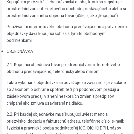
Kupujúcim je fyzická alebo právnická osoba, ktorá sa registruje
prostredníctvom internetového obchodu predávajúceho alebo si
prostredníctvom neho objedná tovar (ďalej aj ako „kupujúci“).
Používaním internetového obchodu predávajúceho a potvrdením
objednávky dáva kupujúci súhlas s týmito obchodnými
podmienkami.
OBJEDNÁVKA
2.1. Kupujúci objednáva tovar prostredníctvom internetového
obchodu predávajúceho, telefonicky alebo mailom.
Takto vykonaná objednávka sa považuje za záväznú a je v súlade
so Zákonom o ochrane spotrebiteľa pri podomovom predaji a
zásielkovom predaji v znení neskorších zmien a predpisov
chápaná ako zmluva uzavieraná na diaľku.
2.2. Pri každej objednávke musí kupujúci uviesť meno a
priezvisko, dodaciu a fakturačnú adresu, telefónne číslo, e-mail;
fyzická a právnická osoba podnikateľ aj IČO, DIČ, IČ DPH, názov