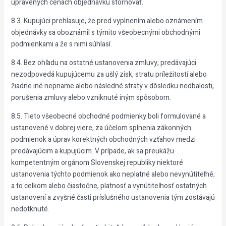
upravených cenách objednávku stornovať.
8.3. Kupujúci prehlasuje, že pred vyplnením alebo oznámením
objednávky sa oboznámil s týmito všeobecnými obchodnými
podmienkami a že s nimi súhlasí.
8.4. Bez ohľadu na ostatné ustanovenia zmluvy, predávajúci
nezodpovedá kupujúcemu za ušlý zisk, stratu príležitostí alebo
žiadne iné nepriame alebo následné straty v dôsledku nedbalosti,
porušenia zmluvy alebo vzniknuté iným spôsobom.
8.5. Tieto všeobecné obchodné podmienky boli formulované a
ustanovené v dobrej viere, za účelom splnenia zákonných
podmienok a úprav korektných obchodných vzťahov medzi
predávajúcim a kupujúcim. V prípade, ak sa preukážu
kompetentným orgánom Slovenskej republiky niektoré
ustanovenia týchto podmienok ako neplatné alebo nevynútiteľné,
a to celkom alebo čiastočne, platnosť a vynútiteľnosť ostatných
ustanovení a zvyšné časti príslušného ustanovenia tým zostávajú
nedotknuté.