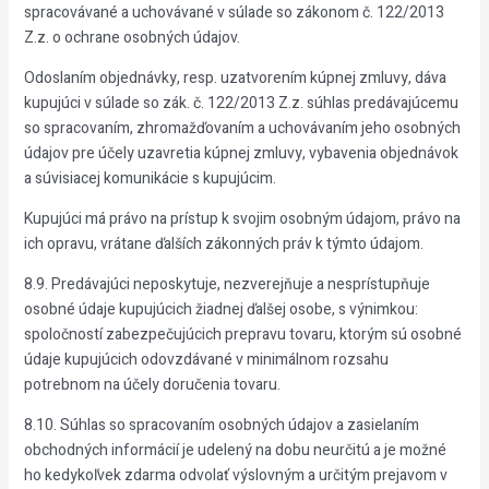
spracovávané a uchovávané v súlade so zákonom č. 122/2013
Z.z. o ochrane osobných údajov.
Odoslaním objednávky, resp. uzatvorením kúpnej zmluvy, dáva
kupujúci v súlade so zák. č. 122/2013 Z.z. súhlas predávajúcemu
so spracovaním, zhromažďovaním a uchovávaním jeho osobných
údajov pre účely uzavretia kúpnej zmluvy, vybavenia objednávok
a súvisiacej komunikácie s kupujúcim.
Kupujúci má právo na prístup k svojim osobným údajom, právo na
ich opravu, vrátane ďalších zákonných práv k týmto údajom.
8.9. Predávajúci neposkytuje, nezverejňuje a nesprístupňuje
osobné údaje kupujúcich žiadnej ďalšej osobe, s výnimkou:
spoločností zabezpečujúcich prepravu tovaru, ktorým sú osobné
údaje kupujúcich odovzdávané v minimálnom rozsahu
potrebnom na účely doručenia tovaru.
8.10. Súhlas so spracovaním osobných údajov a zasielaním
obchodných informácií je udelený na dobu neurčitú a je možné
ho kedykoľvek zdarma odvolať výslovným a určitým prejavom v