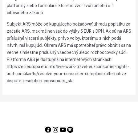
platformy alebo formulára, ktorého vzor tvorí prílohu č. 1
citovaného zákona.
Subjekt ARS môže od kupujúceho požadovať úhradu poplatku za
začatie ARS, maximálne však do výšky 5 EUR s DPH. Ak sú na ARS
príslušné viaceré subjekty, právo voľby, ktorému z nich podá
návrh, má kupujúci. Okrem ARS má spotrebiteľ právo obrátiť sa na
vecne a miestne príslušný všeobecný alebo rozhodcovský súd.
Platforma ARS je dostupná na internetových stránkach:
https://ec.europa.eu/info/live-work-travel-eu/consumer-rights-
and-complaints/resolve-your-consumer-complaint/alternative-
dispute-resolution-consumers_sk