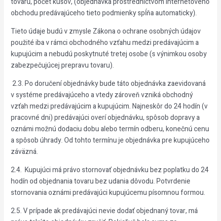
tovaru, počet kusov, (objednávka prostredníctvom internetového
obchodu predávajúceho tieto podmienky spĺňa automaticky).
Tieto údaje budú v zmysle Zákona o ochrane osobných údajov
použité iba v rámci obchodného vzťahu medzi predávajúcim a
kupujúcim a nebudú poskytnuté tretej osobe (s výnimkou osoby
zabezpečujúcej prepravu tovaru).
2.3. Po doručení objednávky bude táto objednávka zaevidovaná
v systéme predávajúceho a vtedy zároveň vzniká obchodný
vzťah medzi predávajúcim a kupujúcim. Najneskôr do 24 hodín (v
pracovné dni) predávajúci overí objednávku, spôsob dopravy a
oznámi možnú dodaciu dobu alebo termín odberu, konečnú cenu
a spôsob úhrady. Od tohto termínu je objednávka pre kupujúceho
záväzná.
2.4. Kupujúci má právo stornovať objednávku bez poplatku do 24
hodín od objednania tovaru bez udania dôvodu. Potvrdenie
stornovania oznámi predávajúci kupujúcemu písomnou formou.
2.5. V prípade ak predávajúci nevie dodať objednaný tovar, má