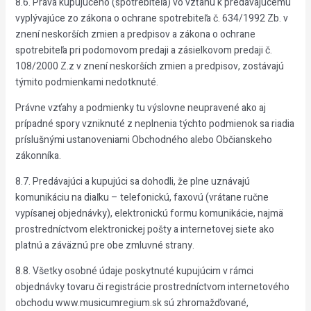
8.6. Práva kupujúceho (spotrebiteľa) vo vzťahu k predávajúcemu
vyplývajúce zo zákona o ochrane spotrebiteľa č. 634/1992 Zb. v
znení neskorších zmien a predpisov a zákona o ochrane
spotrebiteľa pri podomovom predaji a zásielkovom predaji č.
108/2000 Z.z v znení neskorších zmien a predpisov, zostávajú
týmito podmienkami nedotknuté.
Právne vzťahy a podmienky tu výslovne neupravené ako aj
prípadné spory vzniknuté z neplnenia týchto podmienok sa riadia
príslušnými ustanoveniami Obchodného alebo Občianskeho
zákonníka.
8.7. Predávajúci a kupujúci sa dohodli, že plne uznávajú
komunikáciu na diaľku – telefonickú, faxovú (vrátane ručne
vypísanej objednávky), elektronickú formu komunikácie, najmä
prostredníctvom elektronickej pošty a internetovej siete ako
platnú a záväznú pre obe zmluvné strany.
8.8. Všetky osobné údaje poskytnuté kupujúcim v rámci
objednávky tovaru či registrácie prostredníctvom internetového
obchodu www.musicumregium.sk sú zhromažďované,