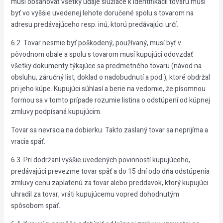
musí obsahovať všetky údaje slúžiace k identifikácii tovaru musí
byť vo vyššie uvedenej lehote doručené spolu s tovarom na
adresu predávajúceho resp. inú, ktorú predávajúci určí.
6.2. Tovar nesmie byť poškodený, používaný, musí byť v
pôvodnom obale a spolu s tovarom musí kupujúci odovzdať
všetky dokumenty týkajúce sa predmetného tovaru (návod na
obsluhu, záručný list, doklad o nadobudnutí a pod.), ktoré obdržal
pri jeho kúpe. Kupujúci súhlasí a berie na vedomie, že písomnou
formou sa v tomto prípade rozumie listina o odstúpení od kúpnej
zmluvy podpísaná kupujúcim.
Tovar sa nevracia na dobierku. Takto zaslaný tovar sa neprijíma a
vracia späť.
6.3. Pri dodržaní vyššie uvedených povinností kupujúceho,
predávajúci prevezme tovar späť a do 15 dní odo dňa odstúpenia
zmluvy cenu zaplatenú za tovar alebo preddavok, ktorý kupujúci
uhradil za tovar, vráti kupujúcemu vopred dohodnutým
spôsobom späť.