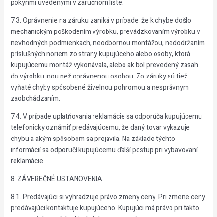
pokynmi uvedenými v záručnom liste.
7.3. Oprávnenie na záruku zaniká v prípade, že k chybe došlo
mechanickým poškodením výrobku, prevádzkovaním výrobku v
nevhodných podmienkach, neodbornou montážou, nedodržaním
príslušných noriem zo strany kupujúceho alebo osoby, ktorá
kupujúcemu montáž vykonávala, alebo ak bol prevedený zásah
do výrobku inou než oprávnenou osobou. Zo záruky sú tiež
vyňaté chyby spôsobené živelnou pohromou a nesprávnym
zaobchádzaním.
7.4. V prípade uplatňovania reklamácie sa odporúča kupujúcemu
telefonicky oznámiť predávajúcemu, že daný tovar vykazuje
chybu a akým spôsobom sa prejavila. Na základe týchto
informácií sa odporučí kupujúcemu ďalší postup pri vybavovaní
reklamácie.
8. ZÁVEREČNÉ USTANOVENIA
8.1. Predávajúci si vyhradzuje právo zmeny ceny. Pri zmene ceny
predávajúci kontaktuje kupujúceho. Kupujúci má právo pri takto