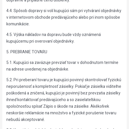
dopravné a prípadne cenu dobierky.
4.4. Spôsob dopravy si volí kupujúci sám pri vytváraní objednávky
v internetovom obchode predávajúceho alebo pri inom spôsobe
komunikácie.
4.5. Výška nákladov na dopravu bude vždy oznámená
kupujúcemu pri overovaní objednávky.
5. PREBRANIE TOVARU
5.1. Kupujúci sa zaväzuje prevziať tovar v dohodnutom termíne
na adrese uvedenej na objednávke.
5.2. Pri preberaní tovaru je kupujúci povinný skontrolovať fyzickú
neporušenosť a kompletnosť zásielky. Pokiaľ je zásielka viditeľne
poškodená a zničená, kupujúci je povinný bez prevzatia zásielky
ihneď kontaktovať predávajúceho a so zasielateľskou
spoločnosťou spísať Zápis o škode na zásielke. Akékoľvek
neskoršie reklamácie na množstvo a fyzické porušenie tovaru
nebudú akceptované.