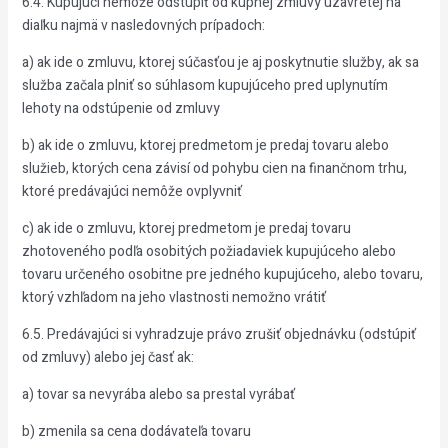
6.4. Kupujúci nemôže odstúpiť od kúpnej zmluvy uzavretej na
diaľku najmä v nasledovných prípadoch:
a) ak ide o zmluvu, ktorej súčasťou je aj poskytnutie služby, ak sa
služba začala plniť so súhlasom kupujúceho pred uplynutím
lehoty na odstúpenie od zmluvy
b) ak ide o zmluvu, ktorej predmetom je predaj tovaru alebo
služieb, ktorých cena závisí od pohybu cien na finančnom trhu,
ktoré predávajúci nemôže ovplyvniť
c) ak ide o zmluvu, ktorej predmetom je predaj tovaru
zhotoveného podľa osobitých požiadaviek kupujúceho alebo
tovaru určeného osobitne pre jedného kupujúceho, alebo tovaru,
ktorý vzhľadom na jeho vlastnosti nemožno vrátiť
6.5. Predávajúci si vyhradzuje právo zrušiť objednávku (odstúpiť
od zmluvy) alebo jej časť ak:
a) tovar sa nevyrába alebo sa prestal vyrábať
b) zmenila sa cena dodávateľa tovaru