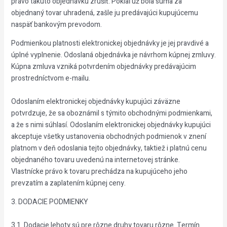
právo takúto objednávku zrušiť. Pokiaľ už bola suma za
objednaný tovar uhradená, zašle ju predávajúci kupujúcemu
naspäť bankovým prevodom.
Podmienkou platnosti elektronickej objednávky je jej pravdivé a
úplné vyplnenie. Odoslaná objednávka je návrhom kúpnej zmluvy.
Kúpna zmluva vzniká potvrdením objednávky predávajúcim
prostredníctvom e-mailu.
Odoslaním elektronickej objednávky kupujúci záväzne
potvrdzuje, že sa oboznámil s týmito obchodnými podmienkami,
a že s nimi súhlasí. Odoslaním elektronickej objednávky kupujúci
akceptuje všetky ustanovenia obchodných podmienok v znení
platnom v deň odoslania tejto objednávky, taktiež i platnú cenu
objednaného tovaru uvedenú na internetovej stránke.
Vlastnícke právo k tovaru prechádza na kupujúceho jeho
prevzatím a zaplatením kúpnej ceny.
3. DODACIE PODMIENKY
3.1. Dodacie lehoty sú pre rôzne druhy tovaru rôzne. Termín