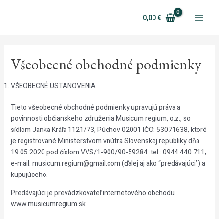
Preskočiť
Facebook
Instagram
YouTube
Spotify
Main
na
0,00
€
Men
obsah
Všeobecné obchodné podmienky
VŠEOBECNÉ USTANOVENIA
Tieto všeobecné obchodné podmienky upravujú práva a
povinnosti občianskeho združenia Musicum regium, o.z., so
sídlom Janka Kráľa 1121/73, Púchov 02001 IČO: 53071638, ktoré
je registrované Ministerstvom vnútra Slovenskej republiky dňa
19.05.2020 pod číslom VVS/1-900/90-59284 tel.: 0944 440 711,
e-mail: musicum.regium@gmail.com (ďalej aj ako “predávajúci”) a
kupujúceho.
Predávajúci je prevádzkovateľ internetového obchodu
www.musicumregium.sk