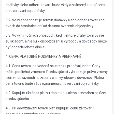
dodávky alebo odberu tovaru bude vždy oznámený kupujúcemu
pri overovaní objednávky.
3.2. Vo všeobecnosti je termín dodávky alebo odberu tovaru od
dvoch do štrnástich dní od dátumu overenia objednávky.
3.3. Vo výnimočných prípadoch, keď niektoré druhy tovarov nie
sú skladom, a nie sú k dispozícii ani u výrobcov a dovozcov môže
byť dodacia lehota dlhšia.
4. CENA, PLATOBNÉ PODMIENKY A PREPRAVNÉ
4.1. Cena tovaru je uvedená na stránke predávajúceho. Ceny
môžu podliehať zmenám. Predávajúci si vyhradzuje právo zmeny
cien v nadväznosti na zmeny cien výrobcov a dovozcov. Platná
cena tovaru bude vždy oznámená pri overovaní objednávky.
4.2. Kupujúci uhrádza platbu dobierkou, alebo prevodom na účet
predávajúceho.
4.3. Pri odovzdávaní tovaru platí kupujúci cenu za tovar +