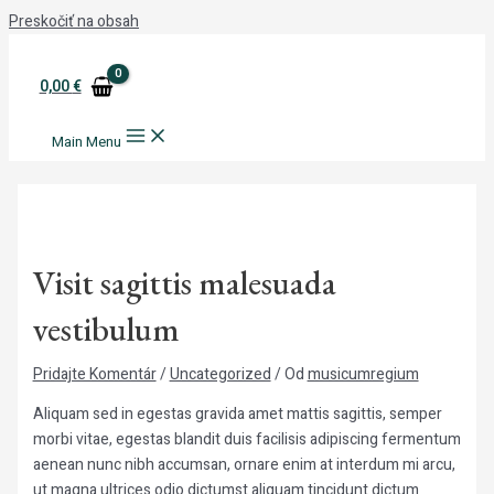
Preskočiť na obsah
0,00
€
Main Menu
Visit sagittis malesuada
vestibulum
Pridajte Komentár
/
Uncategorized
/ Od
musicumregium
Aliquam sed in egestas gravida amet mattis sagittis, semper
morbi vitae, egestas blandit duis facilisis adipiscing fermentum
aenean nunc nibh accumsan, ornare enim at interdum mi arcu,
ut magna ultrices odio dictumst aliquam tincidunt dictum