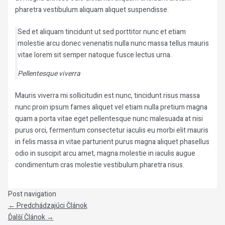
pharetra vestibulum aliquam aliquet suspendisse.
Sed et aliquam tincidunt ut sed porttitor nunc et etiam
molestie arcu donec venenatis nulla nunc massa tellus mauris
vitae lorem sit semper natoque fusce lectus urna.
Pellentesque viverra
Mauris viverra mi sollicitudin est nunc, tincidunt risus massa
nunc proin ipsum fames aliquet vel etiam nulla pretium magna
quam a porta vitae eget pellentesque nunc malesuada at nisi
purus orci, fermentum consectetur iaculis eu morbi elit mauris
in felis massa in vitae parturient purus magna aliquet phasellus
odio in suscipit arcu amet, magna molestie in iaculis augue
condimentum cras molestie vestibulum pharetra risus.
Post navigation
←
Predchádzajúci Článok
Ďalší Článok
→